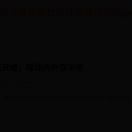
隆民宿世界杯温馨住宿站|pekalo
结良缘，球场内外双丰收
验评价
admin
，著名高尔夫球员吴阿顺与相恋多年的女友正式步入婚姻的殿堂