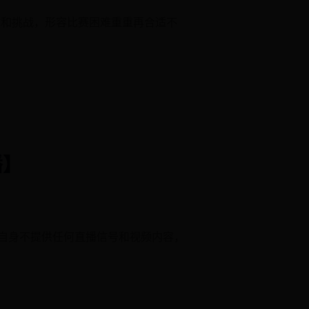
念和挑战，形容比赛困难重重再合适不
播】
自身不提供任何直播信号和视频内容，