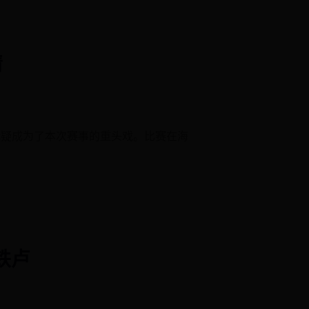
情
无疑成为了本次赛事的重头戏。比赛在海
铁卢