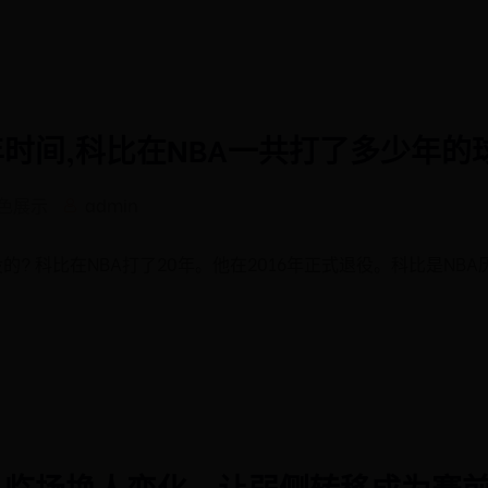
时间,科比在NBA一共打了多少年的
色展示
admin
的? 科比在NBA打了20年。他在2016年正式退役。科比是NB
队临场换人变化，让弱侧转移成为赛