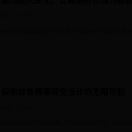
玩指南
admin
替补席在轮换调整期后的讨论升温，但这篇稿件不急着给出单一
？探索体育赛事视觉设计的无限可能
玩指南
admin
为全球最具影响力的足球赛事，不仅是球迷的狂欢节，更是设计