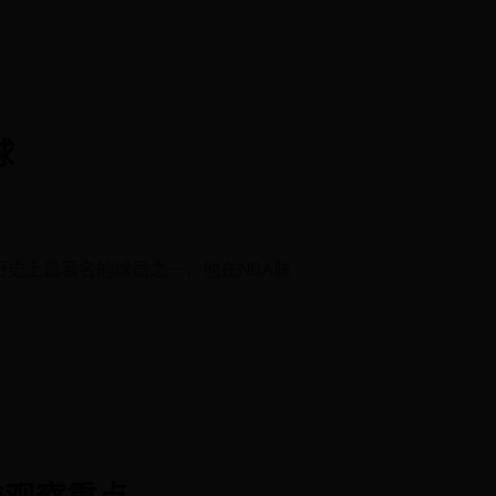
球
A历史上最著名的球员之一，他在NBA联
前观察重点