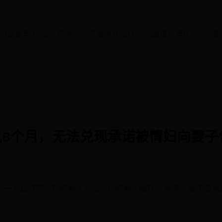
色展示
admin
2支增至48支，亚洲区的名额也从以往的配额提升至8.5个。
轨8个月，无法兑现承诺被情妇向妻子
色展示
admin
息，一英超球星出轨被妻子发现，已被妻子抛弃。 据悉，妻子是