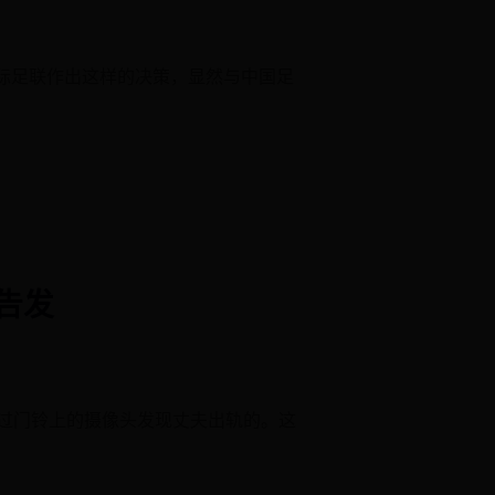
国际足联作出这样的决策，显然与中国足
告发
通过门铃上的摄像头发现丈夫出轨的。这