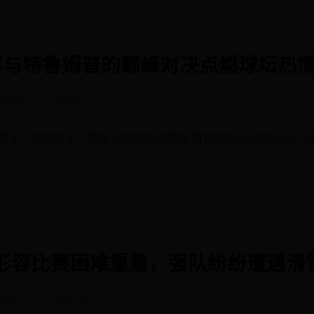
晖与特鲁姆普的巅峰对决点燃球坛热
玩指南
admin
赛上，中国选手丁俊晖与英国名将贾德·特鲁姆普之间的对决，
：形容比赛困难重重，强队纷纷遭遇滑
验评价
admin