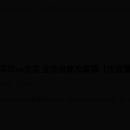
最艰难的一届世界杯。从小组赛到淘汰赛，每一场比赛都充满了悬
赛 深圳vs北京 全场录像及集锦【优直
玩指南
admin
收集或从搜索引擎搜索整理获得，所有内容均来自互联网，我们