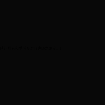
球队的排名和季后赛对阵也随之确定。广