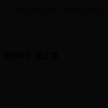
隆民宿世界杯温馨住宿站|pekalo
 第三期
，世界杯》 第三期
验评价
admin
胜利的日子，卡塔尔队以3-1击败日本队，收获了队史第一座亚洲杯
，是最好的激励。