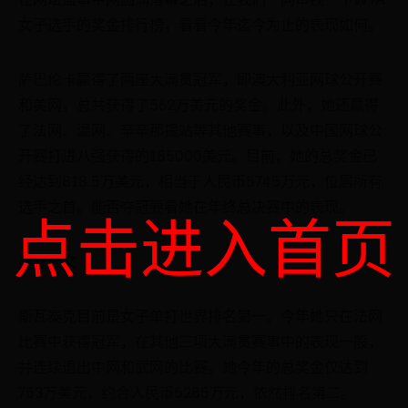
女子选手的奖金排行榜，看看今年迄今为止的表现如何。
萨巴伦卡赢得了两座大满贯冠军，即澳大利亚网球公开赛
和美网，总共获得了562万美元的奖金。此外，她还赢得
了法网、温网、辛辛那提站等其他赛事，以及中国网球公
开赛打进八强获得的185000美元。目前，她的总奖金已
经达到818.5万美元，相当于人民币5745万元，位居所有
选手之首。能否夺冠要看她在年终总决赛中的表现。
点击进入首页
展开全文
斯瓦泰克目前是女子单打世界排名第一。今年她只在法网
比赛中获得冠军，在其他三项大满贯赛事中的表现一般，
并连续退出中网和武网的比赛。她今年的总奖金仅达到
753万美元，约合人民币5285万元，依然排名第二。