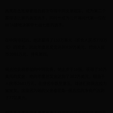
高芙在击败穆霍娃后首次夺得中网女单冠军，成为第二个
赢得该比赛的美国选手，同时也成为公开赛时代第一位在
WTA硬地决赛中七战七胜的选手。
在中网夺冠后，他还赢得了110万美元（折合人民币770万
元）的奖金，因此年度总奖金达到439万美元，约合人民
币3081万元，排名第四。
佩古拉此前参加的中网比赛，她止步于16强，获得了10万
美元的奖金，她的年度总奖金达到了382万美元，相当于
人民币2681万元，在排名中跌至第五。球迷们称佩古拉为
富家女，这是因为她的父亲泰伦斯-佩古拉的净资产达到
了77亿美元。
郑钦文今年在四大满贯赛事中获得的成绩最好的是澳网亚