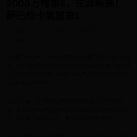
2000万排第8，生涯新高！
萨巴伦卡高居第1
2025-08-22 00:55:47
住宿体验评价
admin
中国网球公开赛在2024年高芙战胜穆霍娃夺冠之后顺利落
幕，接下来选手们将参加2024年武汉网球公开赛，这也是
一个1000级别的赛事，比赛将在10月7日至13日在武汉光
谷国际网球中心举行。
在收入方面，女子网球选手是全球女性运动员中的佼佼
者，去年福布斯公布的前十位收入最高女性运动员排行榜
中，除了第二位的谷爱凌，其他全部都是网球选手。
在网坛盛事中网圆满落幕之后，让我们一同审视一下WTA